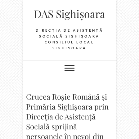
Skip
DAS Sighișoara
to
content
DIRECȚIA DE ASISTENȚĂ
SOCIALĂ SIGHIȘOARA
CONSILIUL LOCAL
SIGHIȘOARA
Crucea Roșie Română și
Primăria Sighișoara prin
Direcția de Asistență
Socială sprijină
persoanele în nevoi din