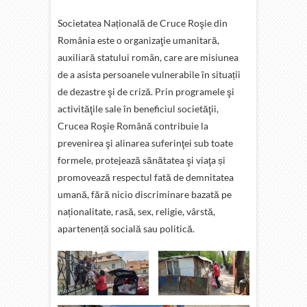
Societatea Națională de Cruce Roşie din
România este o organizaţie umanitară,
auxiliară statului român, care are misiunea
de a asista persoanele vulnerabile în situații
de dezastre şi de criză. Prin programele şi
activităţile sale în beneficiul societăţii,
Crucea Roşie Română contribuie la
prevenirea şi alinarea suferinţei sub toate
formele, protejează sănătatea şi viaţa și
promovează respectul fată de demnitatea
umană, fără nicio discriminare bazată pe
naționalitate, rasă, sex, religie, vârstă,
apartenență socială sau politică.