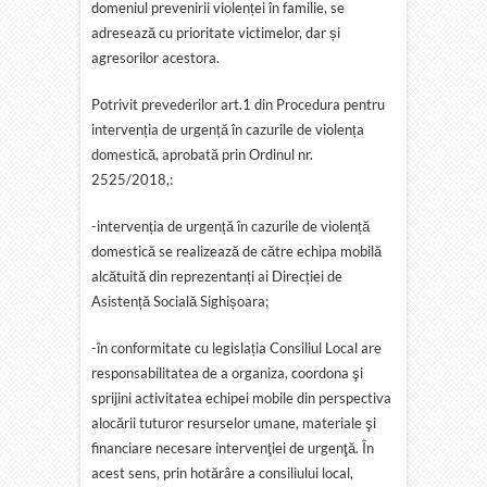
domeniul prevenirii violenței în familie, se
adresează cu prioritate victimelor, dar și
agresorilor acestora.
Potrivit prevederilor art.1 din Procedura pentru
intervenția de urgență în cazurile de violența
domestică, aprobată prin Ordinul nr.
2525/2018,:
-intervenția de urgență în cazurile de violență
domestică se realizează de către echipa mobilă
alcătuită din reprezentanți ai Direcției de
Asistență Socială Sighișoara;
-în conformitate cu legislația Consiliul Local are
responsabilitatea de a organiza, coordona şi
sprijini activitatea echipei mobile din perspectiva
alocării tuturor resurselor umane, materiale şi
financiare necesare intervenţiei de urgenţă. În
acest sens, prin hotărâre a consiliului local,