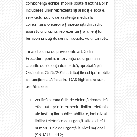
componenţa echipei mobile poate fi extinsă prin
includerea unor reprezentanţi ai poliţiei locale,
serviciului public de asistenţă medicală
comunitară, oricăror alţi specialişti din cadrul
aparatului propriu, reprezentanţi ai diferiţilor
furnizori privaţi de servicii sociale, voluntari etc.
Ținând seama de prevederile art. 3 din
Procedura pentru intervenția de urgență în
cazurile de violența domestică, aprobată prin
Ordinul nr. 2525/2018, atribuțiile echipei mobile
ce funcționează în cadrul DAS Sighișoara sunt
următoarele:
verifică semnalările de violenţă domestică
efectuate prin intermediul liniilor telefonice
ale instituţiilor publice abilitate, inclusiv al
liniilor telefonice de urgenţă, altele decât
numărul unic de urgenţă la nivel naţional
(SNUAU) – 112;