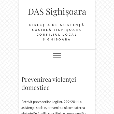
Skip
DAS Sighișoara
to
content
DIRECȚIA DE ASISTENȚĂ
SOCIALĂ SIGHIȘOARA
CONSILIUL LOCAL
SIGHIȘOARA
Prevenirea violenței
domestice
Potrivit prevederilor Legii nr. 292/2011 a
asistenței sociale, prevenirea și combaterea
violenței în familie constituie o componentă a