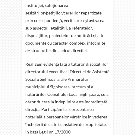
instituţiei, soluţionarea
sesizărilor/petiţiilor/cererilor repartizate
prin corespondenţă, verificarea și avizarea
sub aspectul legalității, a referatelor,
dispozițiilor, proiectelor de hotărâri și alte
documente cu caracter complex, întocmite
de structurile din cadrul direcției.
Realizăm evidenţa la zi a tuturor dispoziţiilor
directorului executiv al Direcţiei de Asistenţă
Socială Sighișoara, ale Primarului
municipiului Sighişoara, precum şi a
hotărârilor Consiliului Local Sighişoara, cu a
căror ducere la îndeplinire este încredinţată
direcţia. Participăm la reprezentarea
notarială a persoanelor vârstnice în vederea
încheierii de acte translative de proprietate,
în baza Legii nr. 17/2000.