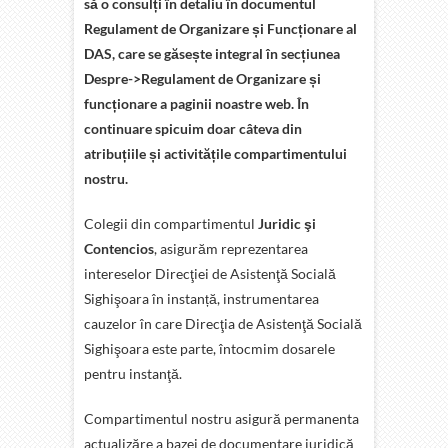
să o consulți în detaliu în documentul
Regulament de Organizare și Funcționare al
DAS, care se găsește integral în secțiunea
Despre->Regulament de Organizare și
funcționare a paginii noastre web. În
continuare spicuim doar câteva din
atribuțiile și activitățile compartimentului
nostru.
Colegii din compartimentul
Juridic şi
Contencios
, asigurăm reprezentarea
intereselor Direcţiei de Asistenţă Socială
Sighişoara în instanță, instrumentarea
cauzelor în care Direcţia de Asistenţă Socială
Sighişoara este parte, întocmim dosarele
pentru instanţă.
Compartimentul nostru asigură permanenta
actualizăre a bazei de documentare juridică