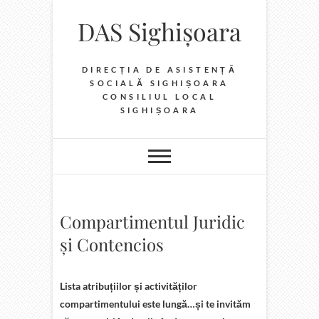
Skip
DAS Sighișoara
to
content
DIRECȚIA DE ASISTENȚĂ
SOCIALĂ SIGHIȘOARA
CONSILIUL LOCAL
SIGHIȘOARA
Compartimentul Juridic
și Contencios
Lista atribuțiilor și activităților
compartimentului este lungă…și te invităm