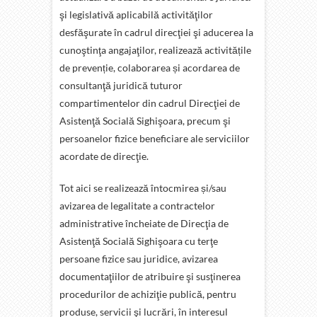
şi legislativă aplicabilă activităţilor
desfăşurate în cadrul direcţiei şi aducerea la
cunoştinţa angajaţilor, realizează activitățile
de prevenție, colaborarea și acordarea de
consultanţă juridică tuturor
compartimentelor din cadrul Direcţiei de
Asistenţă Socială Sighişoara, precum şi
persoanelor fizice beneficiare ale serviciilor
acordate de direcţie.
Tot aici se realizează întocmirea și/sau
avizarea de legalitate a contractelor
administrative încheiate de Direcţia de
Asistenţă Socială Sighişoara cu terţe
persoane fizice sau juridice, avizarea
documentaţiilor de atribuire şi susţinerea
procedurilor de achiziţie publică, pentru
produse, servicii şi lucrări, în interesul