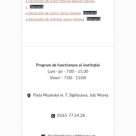
a-Declaratie-de-avere-Marian-Razvan-Stelian-
1
Descarcă
a-Declaratie-de-avere-Sancu-Simona
Descarcă
a-Declaratie-de-interese-Sancu-Simona
Descarcă
Program de functionare al instituției
Luni - joi・7:00 - 15:30
Vineri・7:00 - 13:00
Piata Muzeului nr. 7, Sighișoara, Jud. Mureș
0265-77.54.28
das@primaria-sighisoara.ro