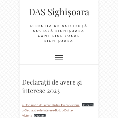
Skip
DAS Sighișoara
to
content
DIRECȚIA DE ASISTENȚĂ
SOCIALĂ SIGHIȘOARA
CONSILIUL LOCAL
SIGHIȘOARA
Declarații de avere și
interese 2023
a-Declaratie-de-avere-Badau-Doina-Victoria
Descarcă
a-Declaratie-de-interese-Badau-Doina-
Victoria
Descarcă