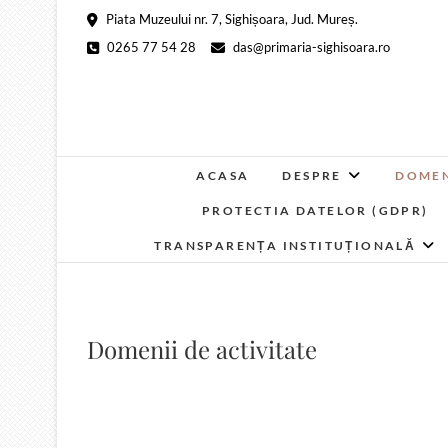
Skip
Piata Muzeului nr. 7, Sighișoara, Jud. Mureș.
to
0265 77 54 28
das@primaria-sighisoara.ro
content
ACASA
DESPRE
DOMEN
PROTECTIA DATELOR (GDPR)
TRANSPARENȚA INSTITUȚIONALĂ
Domenii de activitate