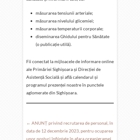
măsurarea tensiunii arteriale;
măsurarea nivelului glicemiei;
măsurarea temperaturii corporale;
diseminarea Ghidului pentru Sănătate
(o publicație utilă).
Fii conectat la mijloacele de informare online
ale Primăriei Sighișoara și Direcției de
Asistență Socială și află calendarul și
programul prezenței noastre în punctele
aglomerate din Sighișoara.
←
ANUNȚ privind recrutarea de personal, în
data de 12 decembrie 2023, pentru ocuparea
unor posturi înființate în afara organigramei