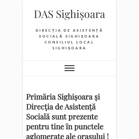
Skip
DAS Sighișoara
to
content
DIRECȚIA DE ASISTENȚĂ
SOCIALĂ SIGHIȘOARA
CONSILIUL LOCAL
SIGHIȘOARA
Primăria Sighișoara și
Direcția de Asistență
Socială sunt prezente
pentru tine în punctele
aglomerate ale orașului !