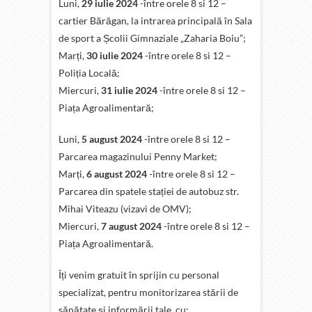
Luni,
29 iulie 2024
-între orele 8 si 12 –
cartier Bărăgan, la intrarea principală în Sala
de sport a Școlii Gimnaziale „Zaharia Boiu”;
Marți,
30 iulie 2024
-între orele 8 si 12 –
Poliția Locală;
Miercuri,
31 iulie 2024
-între orele 8 si 12 –
Piața Agroalimentară;
Luni,
5 august 2024
-între orele 8 si 12 –
Parcarea magazinului Penny Market;
Marți,
6
august 2024
-între orele 8 si 12 –
Parcarea din spatele stației de autobuz str.
Mihai Viteazu (vizavi de OMV);
Miercuri,
7 august 2024
-între orele 8 si 12 –
Piața Agroalimentară.
Îți venim gratuit în sprijin cu personal
specializat, pentru monitorizarea stării de
sănătate și informării tale, cu: