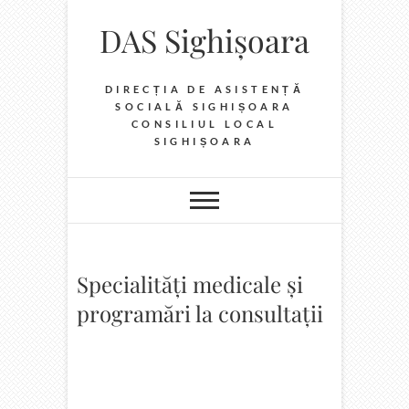
Skip
DAS Sighișoara
to
content
DIRECȚIA DE ASISTENȚĂ
SOCIALĂ SIGHIȘOARA
CONSILIUL LOCAL
SIGHIȘOARA
Specialități medicale și
programări la consultații