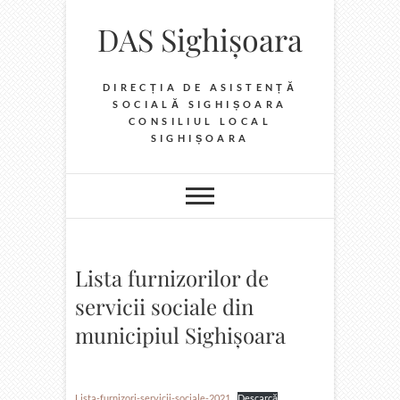
Skip
DAS Sighișoara
to
content
DIRECȚIA DE ASISTENȚĂ
SOCIALĂ SIGHIȘOARA
CONSILIUL LOCAL
SIGHIȘOARA
Lista furnizorilor de
servicii sociale din
municipiul Sighișoara
Lista-furnizori-servicii-sociale-2021
Descarcă